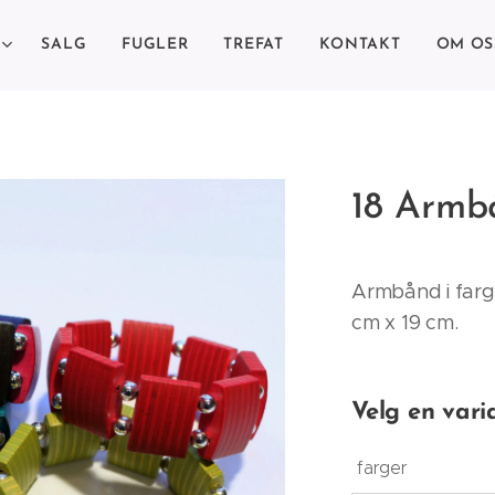
SALG
FUGLER
TREFAT
KONTAKT
OM OS
18 Armbå
Armbånd i farge
cm x 19 cm.
Velg en vari
farger