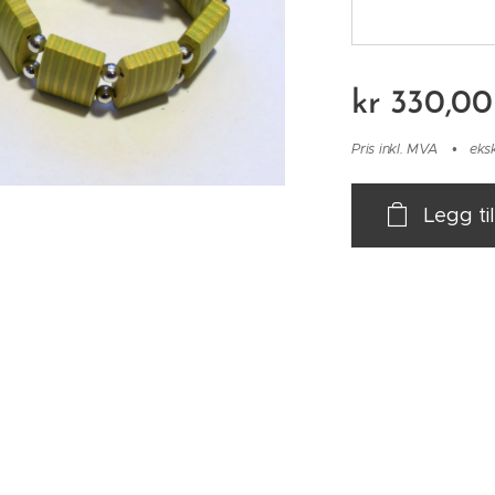
kr
330,00
Pris inkl. MVA
eks
Legg ti