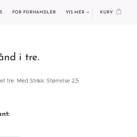
S
FOR FORHANDLER
VIS MER
KURV
nd i tre.
t tre. Med Strikk. Størrelse 2,5
ant: