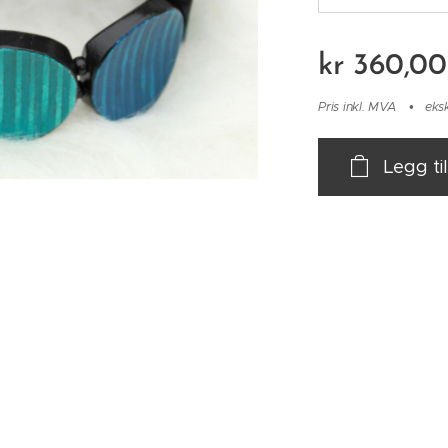
kr
360,00
Pris inkl. MVA
eks
Legg ti