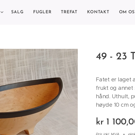
SALG
FUGLER
TREFAT
KONTAKT
OM OS
49 - 23 
Fatet er laget 
frukt og annet 
hånd. Uthult, p
høyde 10 cm o
kr
1 100,
Pris inkl. MVA
eks