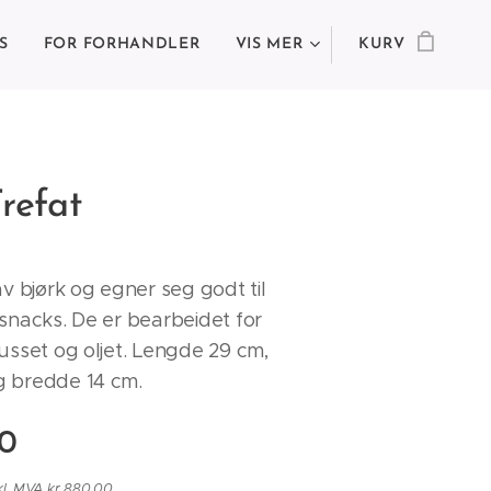
S
FOR FORHANDLER
VIS MER
KURV
Trefat
av bjørk og egner seg godt til
snacks. De er bearbeidet for
usset og oljet. Lengde 29 cm,
g bredde 14 cm.
00
kl. MVA kr 880,00