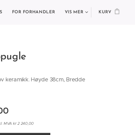
S
FOR FORHANDLER
VIS MER
KURV
pugle
ov keramikk. Høyde 38cm, Bredde
00
kl. MVA kr 2 240,00